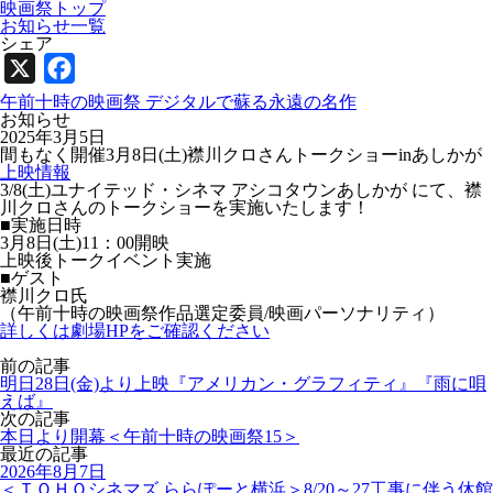
映画祭トップ
お知らせ一覧
シェア
X
Facebook
午前十時の映画祭 デジタルで蘇る永遠の名作
お知らせ
2025年3月5日
間もなく開催3月8日(土)襟川クロさんトークショーinあしかが
上映情報
3/8(土)ユナイテッド・シネマ アシコタウンあしかが にて、襟
川クロさんのトークショーを実施いたします！
■実施日時
3月8日(土)11：00開映
上映後トークイベント実施
■ゲスト
襟川クロ氏
（午前十時の映画祭作品選定委員/映画パーソナリティ）
詳しくは劇場HPをご確認ください
前の記事
明日28日(金)より上映『アメリカン・グラフィティ』『雨に唄
えば』
次の記事
本日より開幕＜午前十時の映画祭15＞
最近の記事
2026年8月7日
＜ＴＯＨＯシネマズ ららぽーと横浜＞8/20～27工事に伴う休館