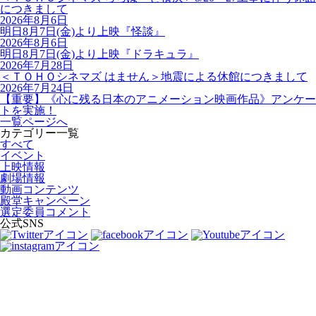
につきまして
2026年8月6日
明日8月7日(金)より上映『怪談』
2026年8月6日
明日8月7日(金)より上映『ドラキュラ』
2026年7月28日
＜ＴＯＨＯシネマズ はません＞地震による休館につきまして
2026年7月24日
【重要】《心に残る日本のアニメーション映画作品》アンケー
トを実施！
一覧ページへ
カテゴリー一覧
すべて
イベント
上映情報
劇場情報
動画コンテンツ
殿堂キャンペーン
選定委員コメント
公式SNS