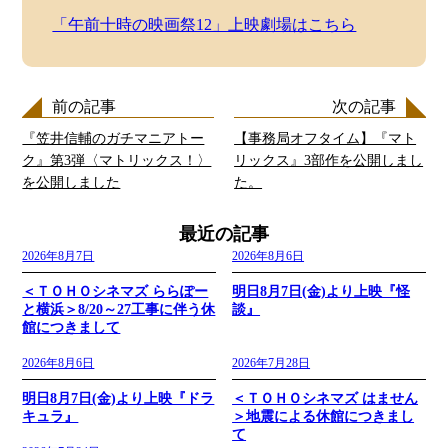
「午前十時の映画祭12」上映劇場はこちら
前の記事
次の記事
『笠井信輔のガチマニアトー
【事務局オフタイム】『マト
ク』第3弾〈マトリックス！〉
リックス』3部作を公開しまし
を公開しました
た。
最近の記事
2026年8月7日
2026年8月6日
＜ＴＯＨＯシネマズ ららぽー
明日8月7日(金)より上映『怪
と横浜＞8/20～27工事に伴う休
談』
館につきまして
2026年8月6日
2026年7月28日
明日8月7日(金)より上映『ドラ
＜ＴＯＨＯシネマズ はません
キュラ』
＞地震による休館につきまし
て