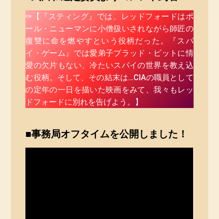
✑【『スティング』では、レッドフォードはポ
ール・ニューマンに小僧扱いされながら師匠の
復讐に命を燃やすという役柄だった。『スパ
イ・ゲーム』では愛弟子ブラッド・ピットに情
愛の欠片もない、冷たいスパイの世界を教え込
む役柄。そして、その結末は…CIAの職員として
の定年の一日を描いた映画をみて、我々もレッ
ドフォードに別れを告げよう。】
■事務局オフタイムを公開しました！