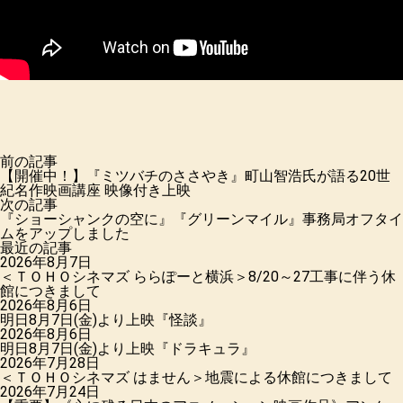
前の記事
【開催中！】『ミツバチのささやき』町山智浩氏が語る20世
紀名作映画講座 映像付き上映
次の記事
『ショーシャンクの空に』『グリーンマイル』事務局オフタイ
ムをアップしました
最近の記事
2026年8月7日
＜ＴＯＨＯシネマズ ららぽーと横浜＞8/20～27工事に伴う休
館につきまして
2026年8月6日
明日8月7日(金)より上映『怪談』
2026年8月6日
明日8月7日(金)より上映『ドラキュラ』
2026年7月28日
＜ＴＯＨＯシネマズ はません＞地震による休館につきまして
2026年7月24日