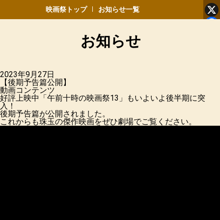
映画祭トップ
お知らせ一覧
X
F
お知らせ
午前十時の映画祭 デジタルで蘇る永遠の名作
2023年9月27日
【後期予告篇公開】
動画コンテンツ
好評上映中「午前十時の映画祭13」もいよいよ後半期に突
入！
後期予告篇が公開されました。
これからも珠玉の傑作映画をぜひ劇場でご覧ください。