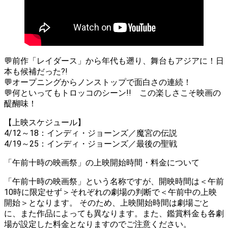
💬前作「レイダース」から年代も遡り、舞台もアジアに！日
本も候補だった?!
💬オープニングからノンストップで面白さの連続！
💬何といってもトロッコのシーン!! この楽しさこそ映画の
醍醐味！
【上映スケジュール】
4/12～18：インディ・ジョーンズ／魔宮の伝説
4/19～25：インディ・ジョーンズ／最後の聖戦
「午前十時の映画祭」の上映開始時間・料金について
「午前十時の映画祭」という名称ですが、開映時間は＜午前
10時に限定せず＞それぞれの劇場の判断で＜午前中の上映
開始＞となります。 そのため、上映開始時間は劇場ごと
に、また作品によっても異なります。また、鑑賞料金も各劇
場が設定した料金となりますのでご注意ください。