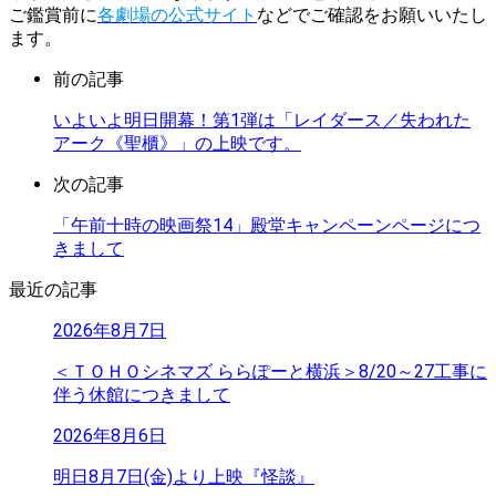
ご鑑賞前に
各劇場の公式サイト
などでご確認をお願いいたし
ます。
前の記事
いよいよ明日開幕！第1弾は「レイダース／失われた
アーク《聖櫃》」の上映です。
次の記事
「午前十時の映画祭14」殿堂キャンペーンページにつ
きまして
最近の記事
2026年8月7日
＜ＴＯＨＯシネマズ ららぽーと横浜＞8/20～27工事に
伴う休館につきまして
2026年8月6日
明日8月7日(金)より上映『怪談』