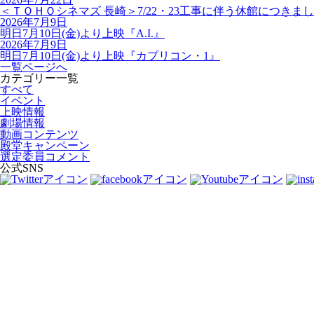
＜ＴＯＨＯシネマズ 長崎＞7/22・23工事に伴う休館につきま
2026年7月9日
明日7月10日(金)より上映『A.I.』
2026年7月9日
明日7月10日(金)より上映『カプリコン・1』
一覧ページへ
カテゴリー一覧
すべて
イベント
上映情報
劇場情報
動画コンテンツ
殿堂キャンペーン
選定委員コメント
公式SNS