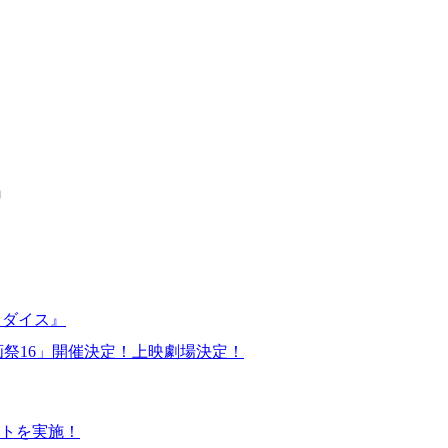
』
ラダイス』
画祭16」開催決定！上映劇場決定！
トを実施！