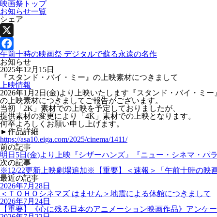
映画祭トップ
お知らせ一覧
シェア
X
午前十時の映画祭 デジタルで蘇る永遠の名作
Facebook
お知らせ
2025年12月15日
『スタンド・バイ・ミー』の上映素材につきまして
上映情報
2026年1月2日(金)より上映いたします『スタンド・バイ・ミー
の上映素材につきましてご報告がございます。
当初「2K」素材での上映を予定しておりましたが、
提供素材の変更により「4K」素材での上映となります。
何卒よろしくお願い申し上げます。
►作品詳細
https://asa10.eiga.com/2025/cinema/1411/
前の記事
明日5日(金)より上映『シザーハンズ』『ニュー・シネマ・パ
次の記事
※12/22更新上映劇場追加※【重要】＜速報＞「午前十時の映
最近の記事
2026年7月28日
＜ＴＯＨＯシネマズ はません＞地震による休館につきまして
2026年7月24日
【重要】《心に残る日本のアニメーション映画作品》アンケー
2026年7月22日