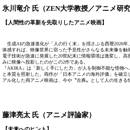
氷川竜介 氏（ZEN大学教授／アニメ研
【人間性の革新を先取りしたアニメ映画】
生成AIの急速進化が「人の行く末」を揺さぶる西暦2026年、『A
体感すれば、映像世界に宿った予見性がさらなる未来像を触
電子技術が急速に発展した20世紀末に情報環境は激変し、
みに映像へ投影したのがこの2作である。
『AKIRA』は「新しく手にした力」が人を制御不能な怪物へと変
と本質を照射した。両作が「日本アニメの海外評価」を確立
アル化した両アニメ映画は、今や〝古典〟として人の生きる
藤津亮太 氏（アニメ評論家）
【未来へのヒント】