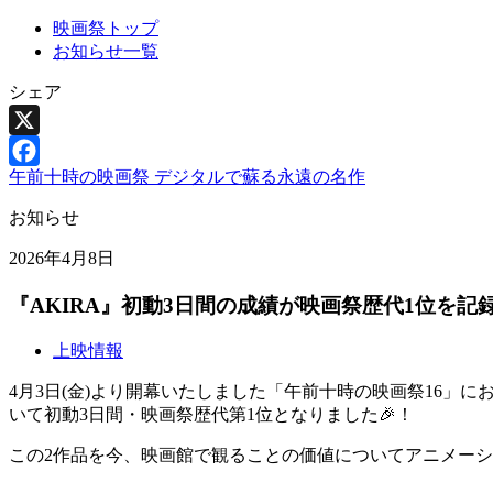
映画祭トップ
お知らせ一覧
シェア
X
午前十時の映画祭 デジタルで蘇る永遠の名作
Facebook
お知らせ
2026年4月8日
『AKIRA』初動3日間の成績が映画祭歴代1位を
上映情報
4月3日(金)より開幕いたしました「午前十時の映画祭16」に
いて初動3日間・映画祭歴代第1位となりました🎉！
この2作品を今、映画館で観ることの価値についてアニメー