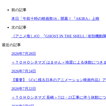
前の記事
本日「午前十時の映画祭16」開幕！『AKIRA』上映
次の記事
《アニメ推し#3》『GHOST IN THE SHELL / 攻
最近の記事
2026年7月28日
＜ＴＯＨＯシネマズ はません＞地震による休館につき
2026年7月24日
【重要】《心に残る日本のアニメーション映画作品》ア
2026年7月22日
＜ＴＯＨＯシネマズ 長崎＞7/22・23工事に伴う休館に