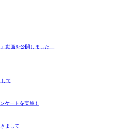
殻機動隊』動画を公開しました！
まして
ンケートを実施！
つきまして