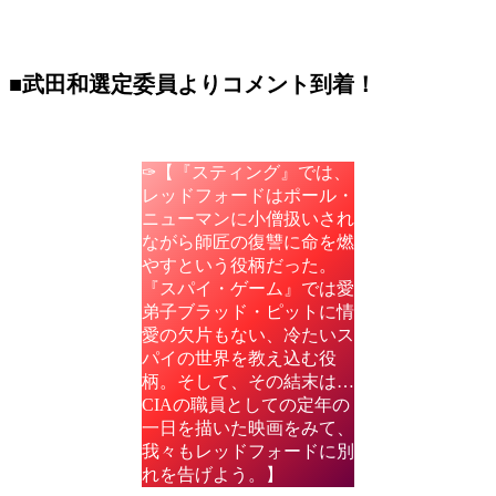
■武田和選定委員よりコメント到着！
✑【『スティング』では、
レッドフォードはポール・
ニューマンに小僧扱いされ
ながら師匠の復讐に命を燃
やすという役柄だった。
『スパイ・ゲーム』では愛
弟子ブラッド・ピットに情
愛の欠片もない、冷たいス
パイの世界を教え込む役
柄。そして、その結末は…
CIAの職員としての定年の
一日を描いた映画をみて、
我々もレッドフォードに別
れを告げよう。】