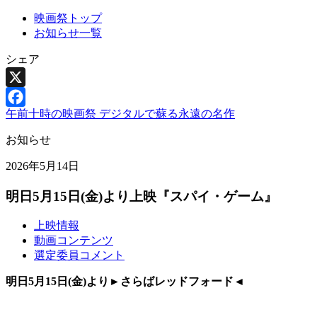
映画祭トップ
お知らせ一覧
シェア
X
午前十時の映画祭 デジタルで蘇る永遠の名作
Facebook
お知らせ
2026年5月14日
明日5月15日(金)より上映『スパイ・ゲーム』
上映情報
動画コンテンツ
選定委員コメント
明日5月15日(金)より►さらばレッドフォード◄