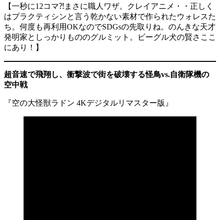
【一秒に12コマ⁈まさに職人ワザ。クレイアニメ・・正しく
はプラクティシンと言う乾かない素材で作られたウォレスた
ち。何度も再利用OKなのでSDGsの先取りね。のんきな天才
発明家としっかりもののグルミット。ビーグル犬の賢さここ
にあり！】
超音速で飛翔し、衝撃波で街を破壊する怪鳥vs.自衛隊機の
空中戦
『空の大怪獣ラドン 4Kデジタルリマスター版』