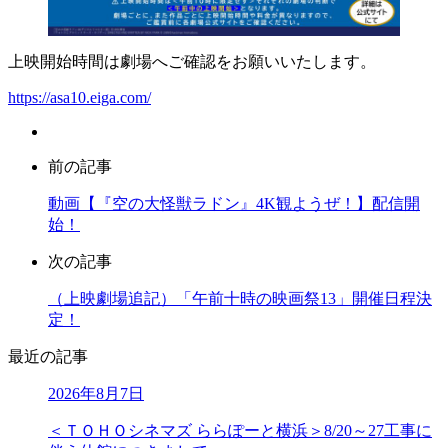
上映開始時間は劇場へご確認をお願いいたします。
https://asa10.eiga.com/
前の記事
動画【『空の大怪獣ラドン』4K観ようぜ！】配信開
始！
次の記事
（上映劇場追記）「午前十時の映画祭13」開催日程決
定！
最近の記事
2026年8月7日
＜ＴＯＨＯシネマズ ららぽーと横浜＞8/20～27工事に