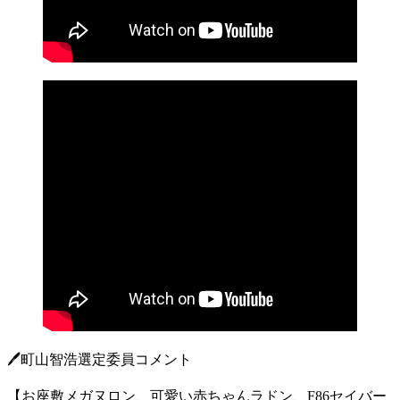
🖊️町山智浩選定委員コメント
【お座敷メガヌロン、可愛い赤ちゃんラドン、F86セイバー