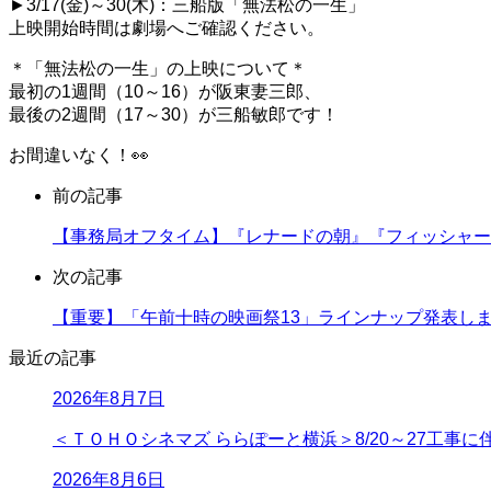
►3/17(金)～30(木)：三船版「無法松の一生」
上映開始時間は劇場へご確認ください。
＊「無法松の一生」の上映について＊
最初の1週間（10～16）が阪東妻三郎、
最後の2週間（17～30）が三船敏郎です！
お間違いなく！👀
前の記事
【事務局オフタイム】『レナードの朝』『フィッシャー
次の記事
【重要】「午前十時の映画祭13」ラインナップ発表し
最近の記事
2026年8月7日
＜ＴＯＨＯシネマズ ららぽーと横浜＞8/20～27工事
2026年8月6日