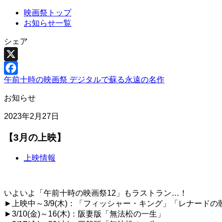
映画祭トップ
お知らせ一覧
シェア
X
午前十時の映画祭 デジタルで蘇る永遠の名作
Facebook
お知らせ
2023年2月27日
【3月の上映】
上映情報
いよいよ「午前十時の映画祭12」もラストラン…！
►上映中～3/9(木)：「フィッシャー・キング」「レナードの
►3/10(金)～16(木)：阪妻版「無法松の一生」