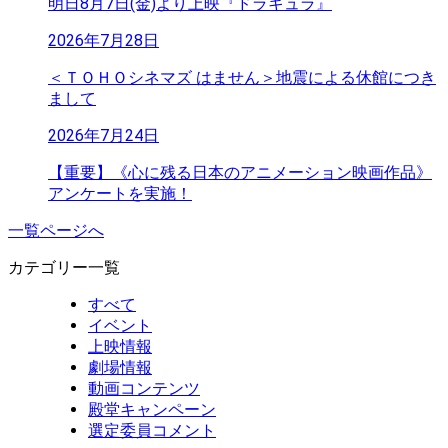
明日8月7日(金)より上映『ドラキュラ』
2026年7月28日
＜ＴＯＨＯシネマズ はません＞地震による休館につき
まして
2026年7月24日
【重要】《心に残る日本のアニメーション映画作品》
アンケートを実施！
一覧ページへ
カテゴリー一覧
すべて
イベント
上映情報
劇場情報
動画コンテンツ
殿堂キャンペーン
選定委員コメント