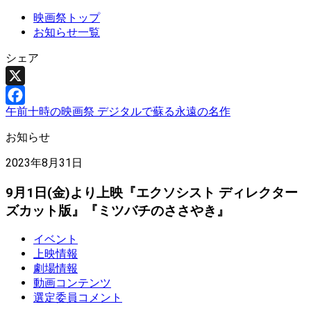
映画祭トップ
お知らせ一覧
シェア
X
午前十時の映画祭 デジタルで蘇る永遠の名作
Facebook
お知らせ
2023年8月31日
9月1日(金)より上映『エクソシスト ディレクター
ズカット版』『ミツバチのささやき』
イベント
上映情報
劇場情報
動画コンテンツ
選定委員コメント