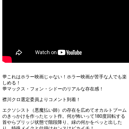
💬これはホラー映画じゃない！ホラー映画が苦手な人でも楽
しめる！
💬マックス・フォン・シドーのリアルな存在感！
襟川クロ選定委員よりコメント到着！
エクソシスト（悪魔払い師）の存在を広めてオカルトブーム
のきっかけを作ったヒット作。何が怖いって180度回転する
首やらブリッジ状態で階段降り、緑の何かをペッと出した
り。特殊メイクと仕掛けセンスはピカイチ！