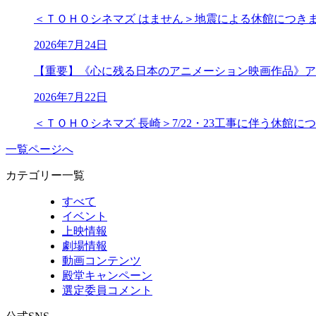
＜ＴＯＨＯシネマズ はません＞地震による休館につき
2026年7月24日
【重要】《心に残る日本のアニメーション映画作品》ア
2026年7月22日
＜ＴＯＨＯシネマズ 長崎＞7/22・23工事に伴う休館に
一覧ページへ
カテゴリー一覧
すべて
イベント
上映情報
劇場情報
動画コンテンツ
殿堂キャンペーン
選定委員コメント