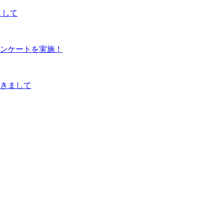
まして
ンケートを実施！
つきまして