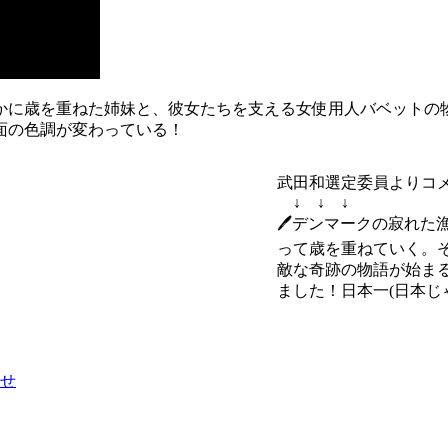
やかに歳を重ねた姉妹と、彼女たちを支える女使用人バベットの
面の色調が変わっている！
武田和選定委員よりコ
↓ ↓ ↓
🖊デンマークの寂れた
って歳を重ねていく。
敵な奇跡の物語が始ま
ました！日本一(日本じ
せ