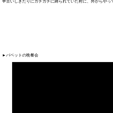
💬古いしきたりにガチガチに縛られていた村に、外からやっ
►バベットの晩餐会