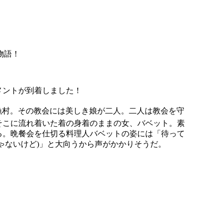
物語！
メントが到着しました！
漁村。その教会には美しき娘が二人。二人は教会を守
そこに流れ着いた着の身着のままの女、バベット。素
る。晩餐会を仕切る料理人バベットの姿には「待って
ゃないけど)」と大向うから声がかかりそうだ。