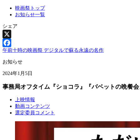
映画祭トップ
お知らせ一覧
シェア
X
午前十時の映画祭 デジタルで蘇る永遠の名作
Facebook
お知らせ
2024年1月5日
事務局オフタイム『ショコラ』『バベットの晩餐会
上映情報
動画コンテンツ
選定委員コメント