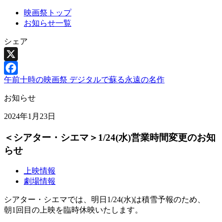
映画祭トップ
お知らせ一覧
シェア
X
午前十時の映画祭 デジタルで蘇る永遠の名作
Facebook
お知らせ
2024年1月23日
＜シアター・シエマ＞1/24(水)営業時間変更のお知
らせ
上映情報
劇場情報
シアター・シエマでは、明日1/24(水)は積雪予報のため、
朝1回目の上映を臨時休映いたします。