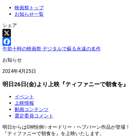
映画祭トップ
お知らせ一覧
シェア
X
午前十時の映画祭 デジタルで蘇る永遠の名作
Facebook
お知らせ
2024年4月25日
明日26日(金)より上映『ティファニーで朝食を』
イベント
上映情報
動画コンテンツ
選定委員コメント
明日からはGW恒例✨オードリー・ヘプバーン作品が登場！
『ティファニーで朝食を』を上映いたします。