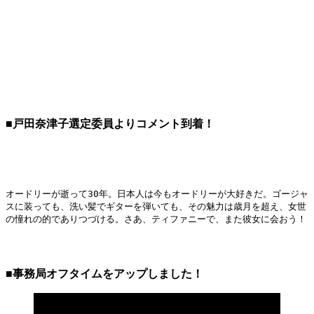
■戸田奈津子選定委員よりコメント到着！
オードリーが逝って30年。日本人は今もオードリーが大好きだ。ゴージャ
スに装っても、洗い髪でギターを弾いても、その魅力は歳月を超え、女世
の憧れの的でありつづける。さあ、ティファニーで、また彼女に会おう！
■事務局オフタイムをアップしました！