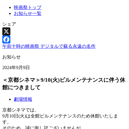
映画祭トップ
お知らせ一覧
シェア
X
午前十時の映画祭 デジタルで蘇る永遠の名作
Facebook
お知らせ
2024年9月9日
＜京都シネマ＞9/10(火)ビルメンテナンスに伴う休
館につきまして
劇場情報
京都シネマでは、
9月10日(火)は全館ビルメンテナンスのため休館いたしま
す。
そのため、誠に申し訳ございませんが、