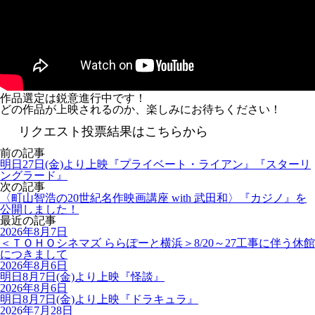
作品選定は鋭意進行中です！
どの作品が上映されるのか、楽しみにお待ちください！
リクエスト投票結果はこちらから
前の記事
明日27日(金)より上映『プライベート・ライアン』『スターリ
ングラード』
次の記事
〈町山智浩の20世紀名作映画講座 with 武田和〉『カジノ』を
公開しました！
最近の記事
2026年8月7日
＜ＴＯＨＯシネマズ ららぽーと横浜＞8/20～27工事に伴う休館
につきまして
2026年8月6日
明日8月7日(金)より上映『怪談』
2026年8月6日
明日8月7日(金)より上映『ドラキュラ』
2026年7月28日