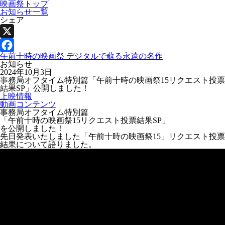
映画祭トップ
お知らせ一覧
シェア
X
午前十時の映画祭 デジタルで蘇る永遠の名作
Facebook
お知らせ
2024年10月3日
事務局オフタイム特別篇「午前十時の映画祭15リクエスト投票
結果SP」公開しました！
上映情報
動画コンテンツ
事務局オフタイム特別篇
「午前十時の映画祭15リクエスト投票結果SP」
を公開しました！
先日発表いたしました「午前十時の映画祭15」リクエスト投票
結果について語りました。