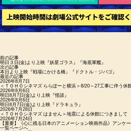
前の記事
明日３日(金)より上映『妖星ゴラス』『海底軍艦』
次の記事
本日より上映『戦場にかける橋』『ドクトル・ジバゴ』
最近の記事
2026年8月7日
＜ＴＯＨＯシネマズ ららぽーと横浜＞8/20～27工事に伴う休
2026年8月6日
明日8月7日(金)より上映『怪談』
2026年8月6日
明日8月7日(金)より上映『ドラキュラ』
2026年7月28日
＜ＴＯＨＯシネマズ はません＞地震による休館につきまして
2026年7月24日
【重要】《心に残る日本のアニメーション映画作品》アンケー
一覧ページへ