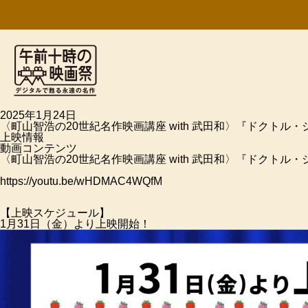
午前十時の映画祭 デジタルで蘇る永遠の
2025年1月24日
〈町山智浩の20世紀名作映画講座 with 武田和〉『ドクトル
上映情報
動画コンテンツ
〈町山智浩の20世紀名作映画講座 with 武田和〉『ドクトル・
https://youtu.be/wHDMAC4WQfM
【上映スケジュール】
1月31日（金）より上映開始！