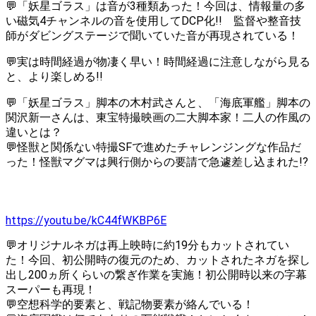
💬「妖星ゴラス」は音が3種類あった！今回は、情報量の多
い磁気4チャンネルの音を使用してDCP化!! 監督や整音技
師がダビングステージで聞いていた音が再現されている！
💬実は時間経過が物凄く早い！時間経過に注意しながら見る
と、より楽しめる!!
💬「妖星ゴラス」脚本の木村武さんと、「海底軍艦」脚本の
関沢新一さんは、東宝特撮映画の二大脚本家！二人の作風の
違いとは？
💬怪獣と関係ない特撮SFで進めたチャレンジングな作品だ
った！怪獣マグマは興行側からの要請で急遽差し込まれた!?
https://youtu.be/kC44fWKBP6E
💬オリジナルネガは再上映時に約19分もカットされてい
た！今回、初公開時の復元のため、カットされたネガを探し
出し200ヵ所くらいの繋ぎ作業を実施！初公開時以来の字幕
スーパーも再現！
💬空想科学的要素と、戦記物要素が絡んでいる！