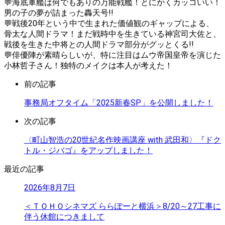
💬海底軍艦は何でもありの万能戦艦！とにかくカッコいい！
男の子の夢が詰まった轟天号!!
💬戦後20年という中で生まれた価値観のギャップによる、
骨太な人間ドラマ！まだ戦時中を生きている神宮司大佐と、
戦後を生きた中将との人間ドラマ部分がグッとくる!!
💬俳優陣が素晴らしいが、特に注目はムウ帝国皇帝を演じた
小林哲子さん！独特のメイクは本人が考えた！
前の記事
事務局オフタイム「2025新春SP」を公開しました！
次の記事
〈町山智浩の20世紀名作映画講座 with 武田和〉『ドク
トル・ジバゴ』をアップしました！
最近の記事
2026年8月7日
＜ＴＯＨＯシネマズ ららぽーと横浜＞8/20～27工事に
伴う休館につきまして