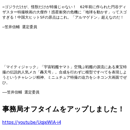
✑ゴジラだけが、怪獣だけが特撮じゃない！　62年前に作られた円谷ディ
ザスター特撮映画の大傑作！惑星衝突の危機に「地球を動かす」ってスゴ
すぎる！中国大ヒットSFの原点はこれ。「アルマゲドン」超えなのだ！
―笠井信輔 選定委員
「マイティジャック」「宇宙戦艦ヤマト」空飛ぶ戦艦の源流にある東宝特
撮の伝説的人気メカ「轟天号」。合成を行わずに模型ですべてを表現しよ
うというチャレンジ精神、ミニュチュア特撮の迫力をシネコン大画面でぜ
ひ。
――笠井信輔 選定委員
事務局オフタイムをアップしました！
https://youtu.be/UqjxiWIA-i4