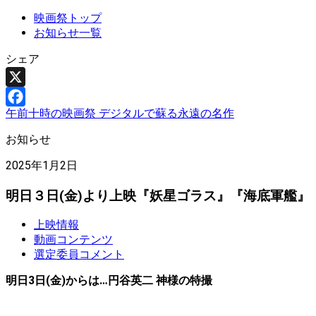
映画祭トップ
お知らせ一覧
シェア
X
午前十時の映画祭 デジタルで蘇る永遠の名作
Facebook
お知らせ
2025年1月2日
明日３日(金)より上映『妖星ゴラス』『海底軍艦』
上映情報
動画コンテンツ
選定委員コメント
明日3日(金)からは…円谷英二 神様の特撮